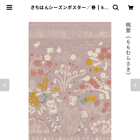
きちはんシーズンポスター／春 | kic
hihan きちはん 吉斑