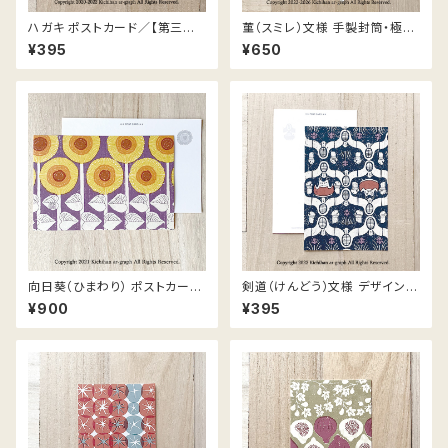
ハガキ ポストカード／【第三版】
菫（スミレ）文様 手製封筒・極薄
紫陽花 文様／2枚入
紙便箋／レターセット
¥395
¥650
向日葵（ひまわり） ポストカード
剣道（けんどう）文様 デザインポ
／葉書【5枚入】
ストカード【2枚】
¥900
¥395