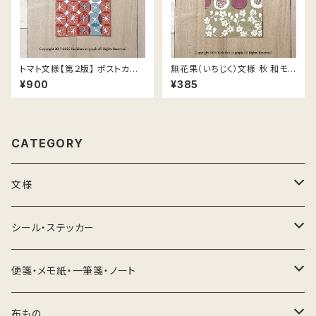
トマト文様【第２版】 ポストカー
無花果（いちじく）文様 秋 和モダ
ド／ デザイン メッセージ 葉書
ン ポストカード／2枚
¥900
¥385
／５枚
CATEGORY
文様
文様紙
シール・ステッカー
かえる
ポスター
宛名シール
便箋・メモ紙・一筆箋・ノート
芥子・ポピー
春
絵葉書・ポストカード
メッセージシール・ステッカー
薄紙・極薄紙／一筆箋
布もの