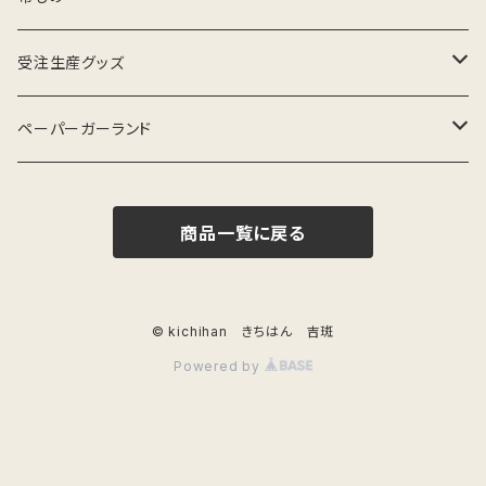
蓮華草
夏
柿
蕨（ワラビ）
手ぬぐい
ボタニカル 系
薄紙・極薄紙／便箋
日本手ぬぐい（手拭）
受注生産グッズ
つばき
秋
芥子・ポピー
土筆（ツクシ）
花
春夏
女郎花（おみなえし）
動物／シロクマ（白熊）文様
手ぬぐいハンカチ
動物
文様便箋
Tシャツ
マグカップ
ペーパーガーランド
花唐草
冬
れんげ草
草苺・野苺（クサイチゴ・ノイチゴ）
水
夏秋
オリーブ
花／ひまわり（向日葵）文様
シロツメグサ
蛸（タコ）
柿
夏／水泳
菊（きく）
ぽち袋
イベント
レトロ薄紙
手拭いハンカチ
キャンバスプリント
鯉幟（こいのぼり）
商品一覧に戻る
ししうど
クリスマス
椿
蓮華草（レンゲソウ）
手ぬぐいハンカチ
桜
花／朝顔（あさがお）文様
アサガオ
文鳥（ぶんちょう）
どくだみ
秋／金木犀
芥子（けし）・ポピー
しずくじぐざく
お正月
狗尾草
剣道文様
トマト
封筒・便箋
剣道
夏
Tシャツ
鶴
夏 A3 サイズ
シロツメグサ ・クローバー
朝顔
牡丹
花／椿（つばき）文様
花散らし（朱赤色）
魚
千両
アネモネ
はなうろこ
クリスマス
彼岸花
珈琲（コーヒー）の木
わたんぽぽ
ビングシルエット／水泳文様
紙モノ
秋
© kichihan きちはん 吉斑
水・雫
Powered by
波
手ぬぐいマスクカバー
珈琲
花／花柄・花ちらし
剣道文様
鳥
葡萄
椿（ツバキ）
あめぽたんぽたん
夏休み
茶の花
オリーブ
あじさい
ビングシルエット／金木犀文様
一筆紙
ご祝儀袋・お祝い用
冬
雨
花・うろこ
動物
栗
ペンギン
紫陽花（アジサイ）
しずく
冬休み
竜胆
カカオ
このは
もぎりメモ紙
ミモザ 文様
手ぬぐいマスクカバー
春
オリーブ