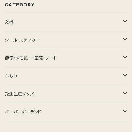
CATEGORY
文様
文様紙
シール・ステッカー
かえる
ポスター
宛名シール
便箋・メモ紙・一筆箋・ノート
芥子・ポピー
春
絵葉書・ポストカード
メッセージシール・ステッカー
薄紙・極薄紙／一筆箋
布もの
蓮華草
夏
柿
蕨（ワラビ）
手ぬぐい
ボタニカル 系
薄紙・極薄紙／便箋
日本手ぬぐい（手拭）
受注生産グッズ
つばき
秋
芥子・ポピー
土筆（ツクシ）
花
春夏
女郎花（おみなえし）
動物／シロクマ（白熊）文様
手ぬぐいハンカチ
動物
文様便箋
Tシャツ
マグカップ
ペーパーガーランド
花唐草
冬
れんげ草
草苺・野苺（クサイチゴ・ノイチゴ）
水
夏秋
オリーブ
花／ひまわり（向日葵）文様
シロツメグサ
蛸（タコ）
柿
夏／水泳
菊（きく）
ぽち袋
イベント
レトロ薄紙
手拭いハンカチ
キャンバスプリント
鯉幟（こいのぼり）