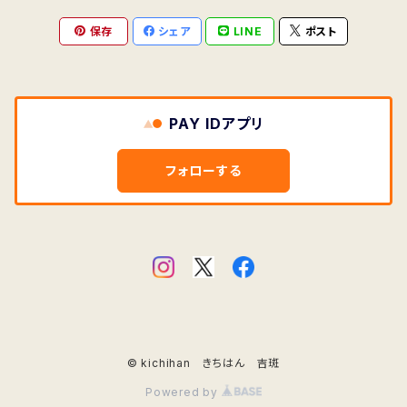
ししうど
クリスマス
保存
シェア
LINE
ポスト
椿
蓮華草（レンゲソウ）
手ぬぐいハンカチ
桜
花／朝顔（あさがお）文様
アサガオ
文鳥（ぶんちょう）
どくだみ
秋／金木犀
芥子（けし）・ポピー
しずくじぐざく
お正月
狗尾草
剣道文様
トマト
封筒・便箋
剣道
夏
Tシャツ
鶴
夏 A3 サイズ
シロツメグサ ・クローバー
朝顔
牡丹
花／椿（つばき）文様
花散らし（朱赤色）
魚
千両
アネモネ
はなうろこ
クリスマス
彼岸花
珈琲（コーヒー）の木
わたんぽぽ
ビングシルエット／水泳文様
紙モノ
秋
PAY IDアプリ
水・雫
波
手ぬぐいマスクカバー
珈琲
花／花柄・花ちらし
剣道文様
鳥
葡萄
椿（ツバキ）
あめぽたんぽたん
夏休み
茶の花
オリーブ
あじさい
ビングシルエット／金木犀文様
一筆紙
ご祝儀袋・お祝い用
冬
フォローする
雨
花・うろこ
動物
栗
ペンギン
紫陽花（アジサイ）
しずく
冬休み
竜胆
カカオ
このは
もぎりメモ紙
ミモザ 文様
手ぬぐいマスクカバー
春
オリーブ
花
向日葵（ひまわり）
沈丁花（じんちょうげ）
犬
かえる
お祭り
菊
葡萄（ぶどう）
なみ
ポスター
マッシュルーム・きのこ
花散らし／ねずみ色
菫（スミレ）
トートバッグ（大）
ノート
コーヒー・珈琲
カーネーション
クマ・シロクマ（熊・白熊）
文鳥
猫
オリーブ
ひな祭り
読書
柿（かき）
便箋
掛け紙
ミニサイズ 多肉植物 文様
水すだれ／ねずみ色
菜の花
多肉植物
自由帳（フリーノート）
もぎりメモ紙・一筆箋
ミニ紙
掛け紙・白詰草（シロツメグサ）
梅
菫（スミレ）
山椒魚（サンショウウオ）
多肉植物
こどもの日
ハロウィーン
玉葱（たまねぎ）
しろつめ
ご祝儀袋
© kichihan きちはん 吉斑
わすれな草 勿忘草 文様
土筆（ツクシ）
紫陽花
春
文鳥
春
メッセージカード
掛け紙・木の葉
Powered by
薔薇・バラ
両生類