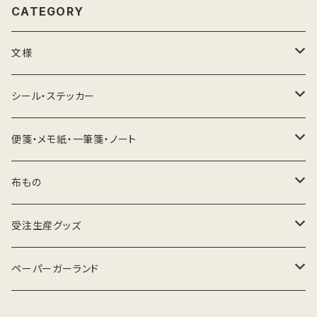
CATEGORY
文様
文様紙
シール・ステッカー
かえる
ポスター
宛名シール
便箋・メモ紙・一筆箋・ノート
芥子・ポピー
春
絵葉書・ポストカード
メッセージシール・ステッカー
薄紙・極薄紙／一筆箋
布もの
蓮華草
夏
柿
蕨（ワラビ）
手ぬぐい
ボタニカル 系
薄紙・極薄紙／便箋
日本手ぬぐい（手拭）
受注生産グッズ
つばき
秋
芥子・ポピー
土筆（ツクシ）
花
春夏
女郎花（おみなえし）
動物／シロクマ（白熊）文様
手ぬぐいハンカチ
動物
文様便箋
Tシャツ
マグカップ
ペーパーガーランド
花唐草
冬
れんげ草
草苺・野苺（クサイチゴ・ノイチゴ）
水
夏秋
オリーブ
花／ひまわり（向日葵）文様
シロツメグサ
蛸（タコ）
柿
夏／水泳
菊（きく）
ぽち袋
イベント
レトロ薄紙
手拭いハンカチ
キャンバスプリント
鯉幟（こいのぼり）