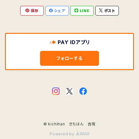
ししうど
クリスマス
保存
シェア
LINE
ポスト
椿
蓮華草（レンゲソウ）
手ぬぐいハンカチ
桜
花／朝顔（あさがお）文様
アサガオ
文鳥（ぶんちょう）
どくだみ
秋／金木犀
芥子（けし）・ポピー
しずくじぐざく
お正月
狗尾草
剣道文様
トマト
封筒・便箋
剣道
夏
Tシャツ
鶴
夏 A3 サイズ
シロツメグサ ・クローバー
朝顔
牡丹
花／椿（つばき）文様
花散らし（朱赤色）
魚
千両
アネモネ
はなうろこ
クリスマス
彼岸花
珈琲（コーヒー）の木
わたんぽぽ
ビングシルエット／水泳文様
紙モノ
秋
PAY IDアプリ
水・雫
波
手ぬぐいマスクカバー
珈琲
花／花柄・花ちらし
剣道文様
鳥
葡萄
椿（ツバキ）
あめぽたんぽたん
夏休み
茶の花
オリーブ
あじさい
ビングシルエット／金木犀文様
一筆紙
ご祝儀袋・お祝い用
冬
フォローする
雨
花・うろこ
動物
栗
ペンギン
紫陽花（アジサイ）
しずく
冬休み
竜胆
カカオ
このは
もぎりメモ紙
ミモザ 文様
手ぬぐいマスクカバー
春
オリーブ
花
向日葵（ひまわり）
沈丁花（じんちょうげ）
犬
かえる
お祭り
菊
葡萄（ぶどう）
なみ
ポスター
マッシュルーム・きのこ
花散らし／ねずみ色
菫（スミレ）
トートバッグ（大）
ノート
コーヒー・珈琲
カーネーション
クマ・シロクマ（熊・白熊）
文鳥
猫
オリーブ
ひな祭り
読書
柿（かき）
便箋
掛け紙
ミニサイズ 多肉植物 文様
水すだれ／ねずみ色
菜の花
多肉植物
自由帳（フリーノート）
もぎりメモ紙・一筆箋
ミニ紙
掛け紙・白詰草（シロツメグサ）
梅
菫（スミレ）
山椒魚（サンショウウオ）
多肉植物
こどもの日
ハロウィーン
玉葱（たまねぎ）
しろつめ
ご祝儀袋
© kichihan きちはん 吉斑
わすれな草 勿忘草 文様
土筆（ツクシ）
紫陽花
春
文鳥
春
メッセージカード
掛け紙・木の葉
Powered by
薔薇・バラ
両生類