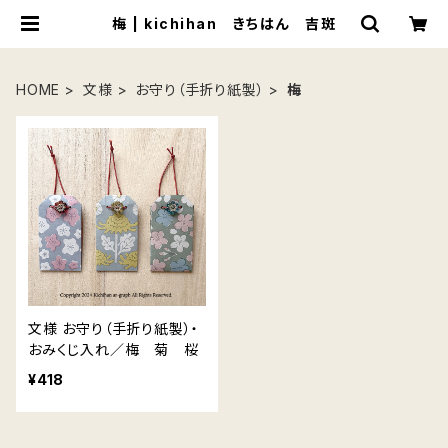
梅 | kichihan きちはん 吉斑
HOME
文様
お守り（手折り紙製）
梅
文様 お守り（手折り紙製）・
おみくじ入れ／梅 菊 桜
¥418