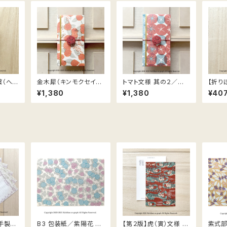
繋（へび
金木犀（キンモクセイ）
トマト文様 其の２／和
【折り
枚
文様 其の２／和モダン
モダン ご祝儀袋【約100
うぐい
¥1,380
¥1,380
¥40
ご祝儀袋【約100×187
×187mm】
mm】
 手製封
B3 包装紙／紫陽花 あ
【第２版】虎（寅）文様 デ
紫式部