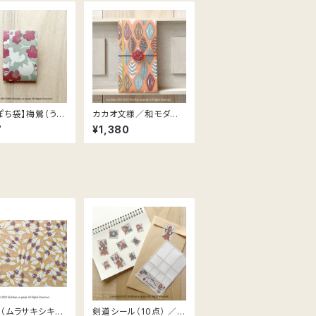
ぽち袋】梅鶯（うめ
カカオ文様／和モダン
す）文様 ／２枚
ご祝儀袋【約100×187
7
¥1,380
mm】
（ムラサキシキ
剣道シール（10点） ／シ