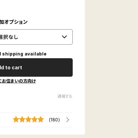
加オプション
選択なし
l shipping available
d to cart
にお住まいの方向け
通報する
(180)