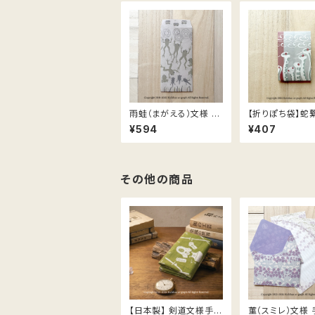
雨蛙（まがえる）文様 お
【折りぽち袋】蛇
札（紙幣）サイズのハン
つなぎ）文様／２
¥594
¥407
ドメイド封筒／3枚入
その他の商品
【日本製】 剣道文様手ぬ
菫（スミレ）文様