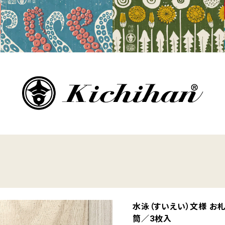
水泳（すいえい）文様 お
筒／3枚入